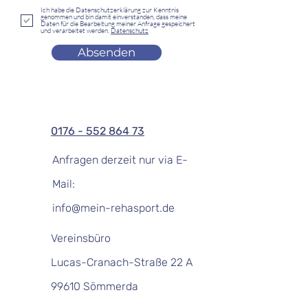
Ich habe die Datenschutzerklärung zur Kenntnis
genommen und bin damit einverstanden, dass meine
Daten für die Bearbeitung meiner Anfrage gespeichert
und verarbeitet werden.
Datenschutz
Absenden
0176 - 552 864 73
Anfragen derzeit nur via E-
Mail:
info@mein-rehasport.de
Vereinsbüro
Lucas-Cranach-Straße 22 A
99610 Sömmerda