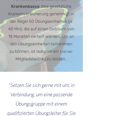
Krankenkasse
. Ihre gesetzliche
Krankenversicherung genehmigt in
der Regel 50 Übungseinheiten (je
45 Min), die auf einen Zeitraum von
18 Monaten verteilt werden. Um an
den Übungseinheiten teilnehmen
zu können, ist lediglich ein kleiner
Mitgliedsbeitrag zu leisten.
"Setzen Sie sich gerne mit uns in
Verbindung,
um eine passende
Übungsgruppe mit einem
qualifizierten Übungsleiter für Sie