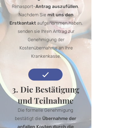
Rehasport-
Antrag auszufüllen
.
Nachdem Sie
mit uns den
Erstkontakt
aufgenommen haben,
senden sie Ihren Antrag zur
Genehmigung der
Kostenübernahme an Ihre
Krankenkasse.
3. Die Bestätigung
und Teilnahme
Die formelle Genehmigung
bestätigt die
Übernahme der
anfallen Kosten durch die