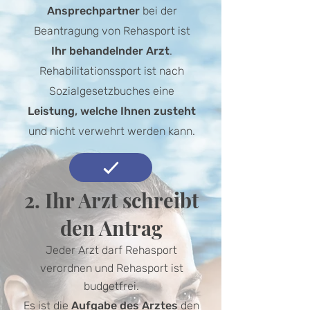
Ansprechpartner
bei der
Beantragung von Rehasport ist
Ihr behandelnder Arzt
.
Rehabilitationssport ist nach
Sozialgesetzbuches eine
Leistung, welche Ihnen zusteht
und nicht verwehrt werden kann.
2. Ihr Arzt schreibt
den Antrag
J
eder Arzt darf Rehasport
verordnen und Rehasport ist
budgetfrei.
Es ist die
Aufgabe des Arztes
den